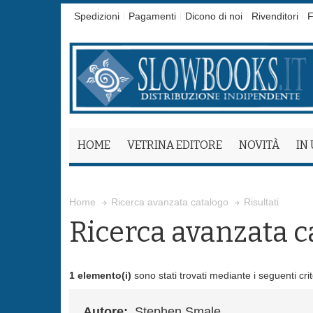
Spedizioni
Pagamenti
Dicono di noi
Rivenditori
F
HOME
VETRINA EDITORE
NOVITÀ
IN
Risultati
Home
Ricerca avanzata catalogo
Ricerca avanzata c
1 elemento(i)
sono stati trovati mediante i seguenti crit
Autore:
Stephen Smale