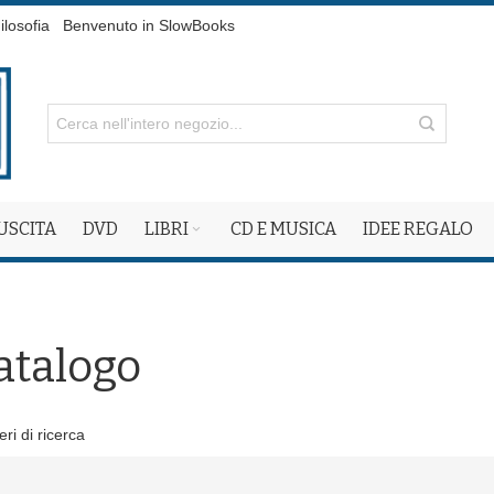
ilosofia
Benvenuto in SlowBooks
 USCITA
DVD
LIBRI
CD E MUSICA
IDEE REGALO
atalogo
eri di ricerca