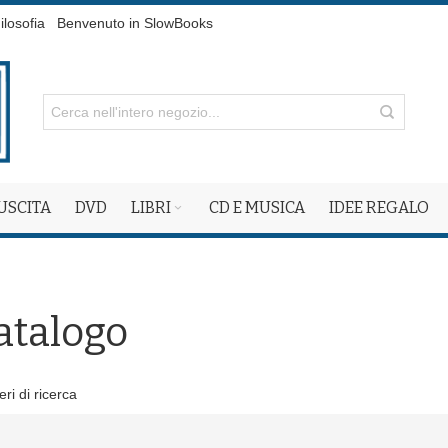
ilosofia
Benvenuto in SlowBooks
 USCITA
DVD
LIBRI
CD E MUSICA
IDEE REGALO
atalogo
eri di ricerca