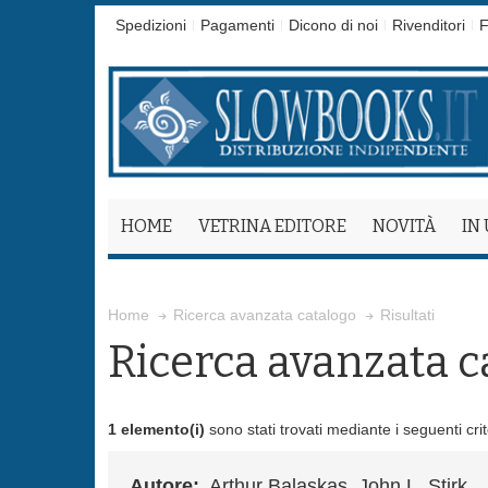
Spedizioni
Pagamenti
Dicono di noi
Rivenditori
F
HOME
VETRINA EDITORE
NOVITÀ
IN
Risultati
Home
Ricerca avanzata catalogo
Ricerca avanzata c
1 elemento(i)
sono stati trovati mediante i seguenti crit
Autore:
Arthur Balaskas, John L. Stirk