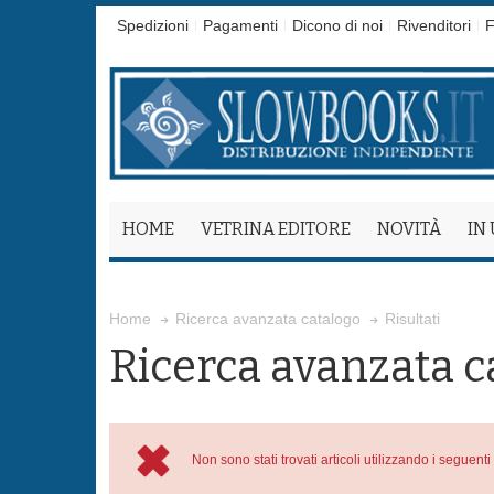
Spedizioni
Pagamenti
Dicono di noi
Rivenditori
F
HOME
VETRINA EDITORE
NOVITÀ
IN
Risultati
Home
Ricerca avanzata catalogo
Ricerca avanzata c
Non sono stati trovati articoli utilizzando i seguenti 