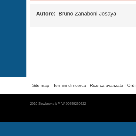
Autore:
Bruno Zanaboni Josaya
Site map
Termini di ricerca
Ricerca avanzata
Ordi
2010 Slowbooks.it P.IVA 00859260622