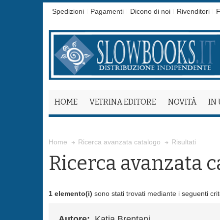
Spedizioni
Pagamenti
Dicono di noi
Rivenditori
F
HOME
VETRINA EDITORE
NOVITÀ
IN
Risultati
Home
Ricerca avanzata catalogo
Ricerca avanzata c
1 elemento(i)
sono stati trovati mediante i seguenti crit
Autore:
Katia Brentani