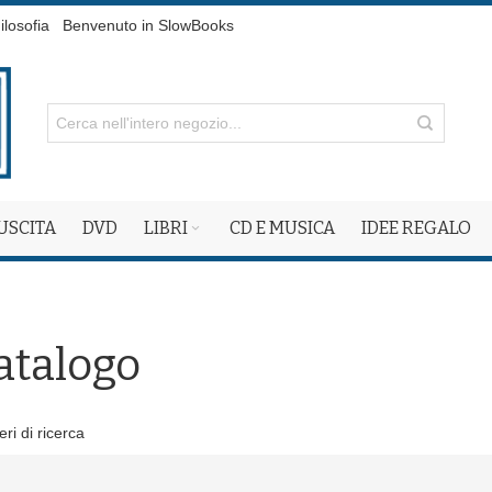
ilosofia
Benvenuto in SlowBooks
 USCITA
DVD
LIBRI
CD E MUSICA
IDEE REGALO
atalogo
eri di ricerca