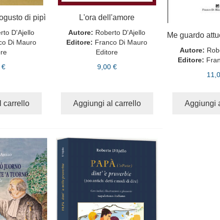
ogusto di pipì
L'ora dell'amore
to D'Ajello
Autore:
Roberto D'Ajello
co Di Mauro
Editore:
Franco Di Mauro
Autore:
Robe
ore
Editore
Editore:
Fra
 €
9,00 €
11,
 carrello
Aggiungi al carrello
Aggiungi a