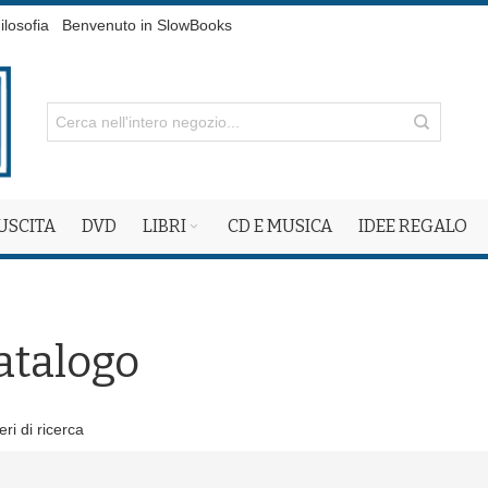
ilosofia
Benvenuto in SlowBooks
 USCITA
DVD
LIBRI
CD E MUSICA
IDEE REGALO
atalogo
eri di ricerca