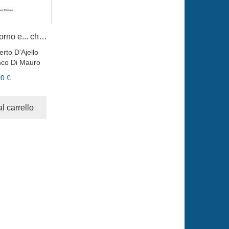
Me guardo attuorno e... chello che ne vene vene!
rto D'Ajello
nco Di Mauro
00 €
l carrello