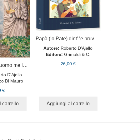
Papà (’o Pate) dint’ ’e pruverbie
Autore:
Roberto D'Ajello
Editore:
Grimaldi & C.
26,00 €
Cu na puisia ô juorno me levo 'a morte 'a tuorno
to D'Ajello
co Di Mauro
0 €
 carrello
Aggiungi al carrello