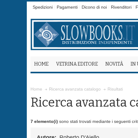
Spedizioni
Pagamenti
Dicono di noi
Rivenditori
F
HOME
VETRINA EDITORE
NOVITÀ
IN
Risultati
Home
Ricerca avanzata catalogo
Ricerca avanzata c
7 elemento(i)
sono stati trovati mediante i seguenti crit
Autore:
Roberto D'Ajello