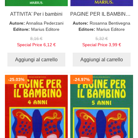
ATTIVITA' Per i bambini
PAGINE PER IL BAMBINO Secondo i "campi di esperienza"
Autore:
Annalisa Pederzani
Autore:
Rosanna Bentivegna
Editore:
Marius Editore
Editore:
Marius Editore
8,16 €
5,32 €
Special Price
6,12 €
Special Price
3,99 €
Aggiungi al carrello
Aggiungi al carrello
-25.03%
-24.97%