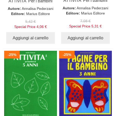
ATTIVITA' Per i bambini
ATTIVITA' Per i bambini
Autore:
Annalisa Pederzani
Autore:
Annalisa Pederzani
Editore:
Marius Editore
Editore:
Marius Editore
7,08 €
5,42 €
Special Price
5,31 €
Special Price
4,06 €
Aggiungi al carrello
Aggiungi al carrello
-25%
-25%