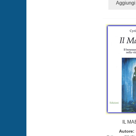
Aggiungi 
IL M
Autore: