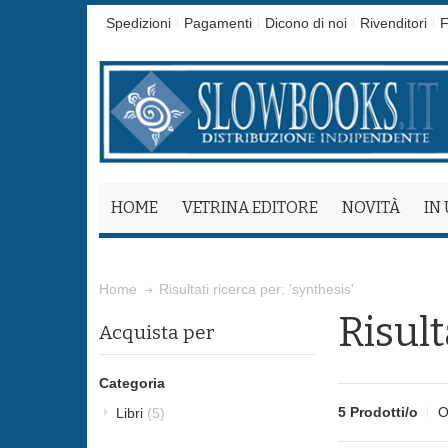
Spedizioni
Pagamenti
Dicono di noi
Rivenditori
F
HOME
VETRINA EDITORE
NOVITÀ
IN
Risultati ricerca per: 'synthesis'
Home
Risult
Acquista per
Categoria
5 Prodotti/o
O
Libri
(5)