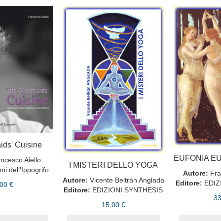
ds' Cuisine
ncesco Aiello
I MISTERI DELLO YOGA
oni dell'Ippogrifo
Autore:
Fra
Autore:
Vicente Beltrán Anglada
Editore:
EDIZ
00 €
Editore:
EDIZIONI SYNTHESIS
33
15,00 €