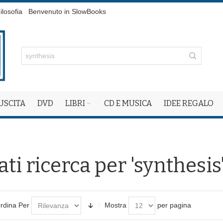
ilosofia
Benvenuto in SlowBooks
 USCITA
DVD
LIBRI
CD E MUSICA
IDEE REGALO
ati ricerca per 'synthesis
rdina Per
Mostra
per pagina