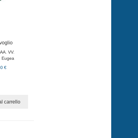
voglio
AA. VV.
:
Eugea
50 €
l carrello