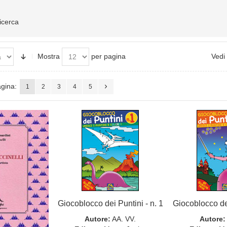
ricerca
Mostra
per pagina
Vedi
gina:
1
2
3
4
5
Giocoblocco dei Puntini - n. 1
Giocoblocco dei
Autore:
AA. VV.
Autore: