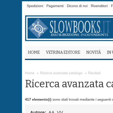
Spedizioni
Pagamenti
Dicono di noi
Rivenditori
F
HOME
VETRINA EDITORE
NOVITÀ
IN
Risultati
Home
Ricerca avanzata catalogo
Ricerca avanzata c
417 elemento(i)
sono stati trovati mediante i seguenti cr
Autore:
AA. VV.