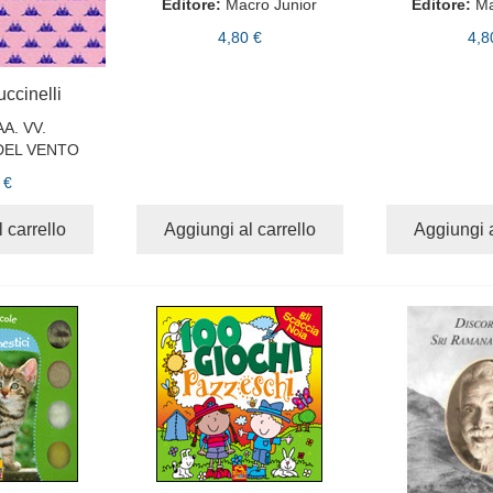
Editore:
Macro Junior
Editore:
Ma
4,80 €
4,8
ccinelli
AA. VV.
 DEL VENTO
 €
 carrello
Aggiungi al carrello
Aggiungi a