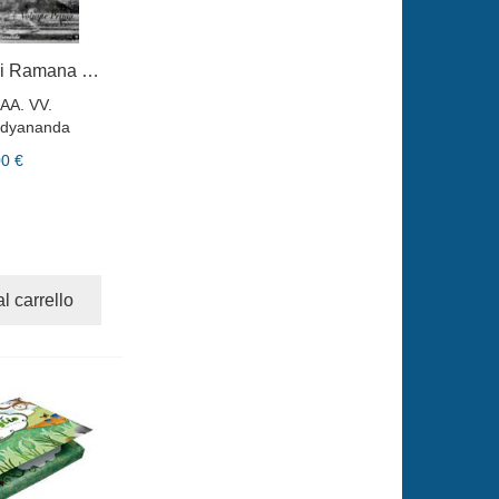
Discorsi con Sri Ramana Maharshi volume 1
AA. VV.
idyananda
00 €
l carrello