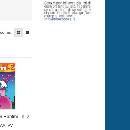
 come:
 Puntini - n. 2
AA. VV.