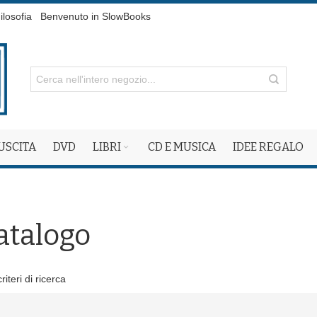
ilosofia
Benvenuto in SlowBooks
 USCITA
DVD
LIBRI
CD E MUSICA
IDEE REGALO
atalogo
iteri di ricerca