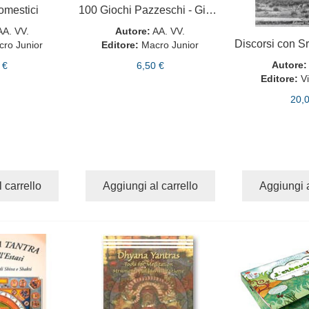
omestici
100 Giochi Pazzeschi - Giallo
AA. VV.
Autore:
AA. VV.
ro Junior
Editore:
Macro Junior
Autore:
 €
6,50 €
Editore:
V
20,
 carrello
Aggiungi al carrello
Aggiungi a