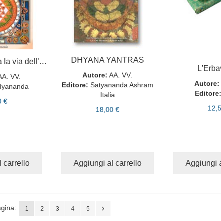
DHYANA YANTRAS
Kularnava tantra la via dell'estasi
L'Erba
Autore:
AA. VV.
AA. VV.
Autore:
Editore:
Satyananda Ashram
dyananda
Editore
Italia
0 €
12,
18,00 €
 carrello
Aggiungi al carrello
Aggiungi a
gina:
1
2
3
4
5