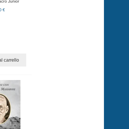
cro Junior
0 €
l carrello