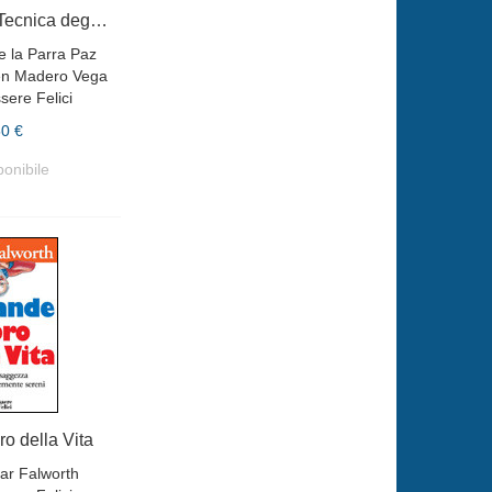
L'Eccezionale Tecnica degli Schemi Mentali
e la Parra Paz
en Madero Vega
sere Felici
50 €
ponibile
ro della Vita
r Falworth