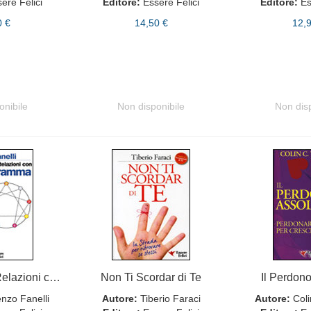
ere Felici
Editore:
Essere Felici
Editore:
Es
0 €
14,50 €
12,
onibile
Non disponibile
Non dis
Migliora le tue Relazioni con l'Enneagramma e la PNL
Non Ti Scordar di Te
Il Perdon
nzo Fanelli
Autore:
Tiberio Faraci
Autore:
Coli