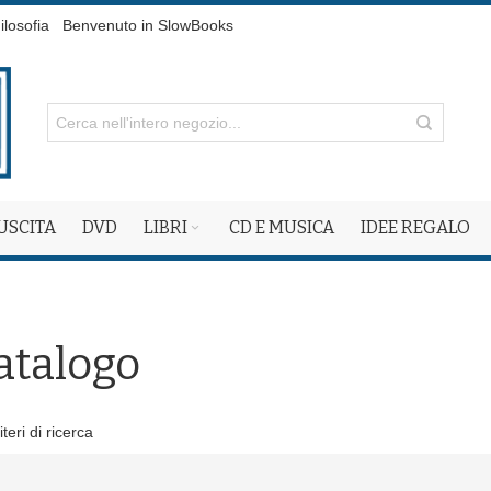
ilosofia
Benvenuto in SlowBooks
 USCITA
DVD
LIBRI
CD E MUSICA
IDEE REGALO
atalogo
teri di ricerca