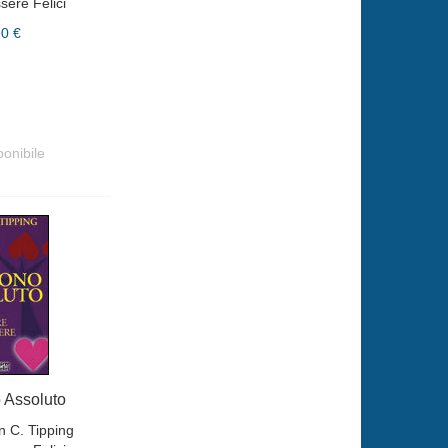
sere Felici
90 €
ponibile
o Assoluto
n C. Tipping