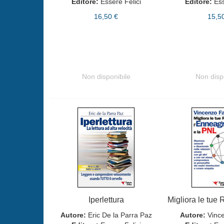
Editore:
Essere Felici
Editore:
Ess
16,50 €
15,5
Non disponibile
Non disp
Iperlettura
Autore:
Eric De la Parra Paz
Autore:
Vince