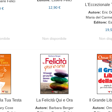
Editore:
Essere Felici
ere Felici
12,90 €
0 €
Autore:
Eric D
Maria del Carm
Editore:
Es
19,
onibile
Non disponibile
Non dis
la Tua Testa
La Felicità Qui e Ora
Il Grande Lib
ry Coxe
Autore:
Barbara Berger
Autore:
Oma