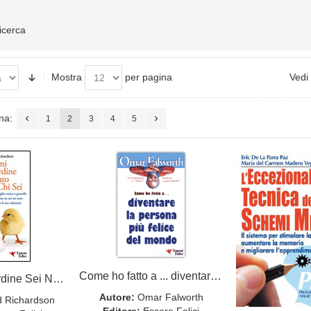
ricerca
Mostra
per pagina
Vedi
na:
1
2
3
4
5
Come ho fatto a ... diventare la persona più felice del mondo
Dimmi in che Ordine Sei Nato e ti Dirò chi Sei
Autore:
Omar Falworth
d Richardson