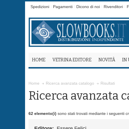
Spedizioni
Pagamenti
Dicono di noi
Rivenditori
F
HOME
VETRINA EDITORE
NOVITÀ
IN
Risultati
Home
Ricerca avanzata catalogo
Ricerca avanzata c
62 elemento(i)
sono stati trovati mediante i seguenti cri
Editore:
Essere Felici