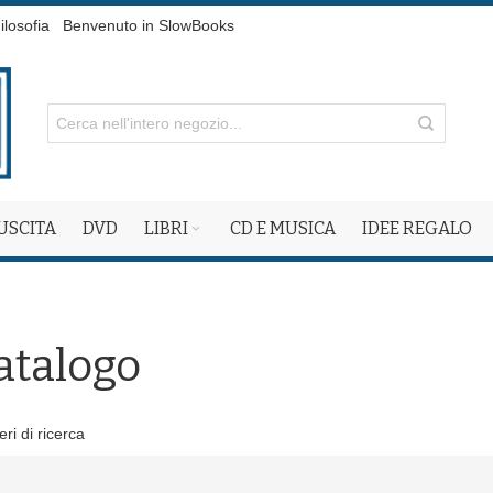
ilosofia
Benvenuto in SlowBooks
 USCITA
DVD
LIBRI
CD E MUSICA
IDEE REGALO
atalogo
eri di ricerca