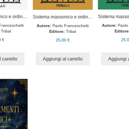
Sistema massonico e ordine della Rosa Rossa vol. 1
Sistema massonico e ordine della Rosa Rossa vol. 2
Franceschetti
Autore:
Paolo
Autore:
Paolo Franceschetti
Tribal
Editore
Editore:
Tribal
0 €
25,
25,00 €
 carrello
Aggiungi al carrello
Aggiungi a