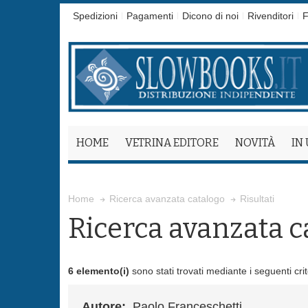
Spedizioni
Pagamenti
Dicono di noi
Rivenditori
F
HOME
VETRINA EDITORE
NOVITÀ
IN
Risultati
Home
Ricerca avanzata catalogo
Ricerca avanzata c
6 elemento(i)
sono stati trovati mediante i seguenti crit
Autore:
Paolo Franceschetti