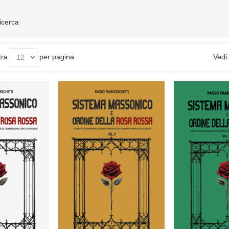
ricerca
tra
per pagina
Vedi