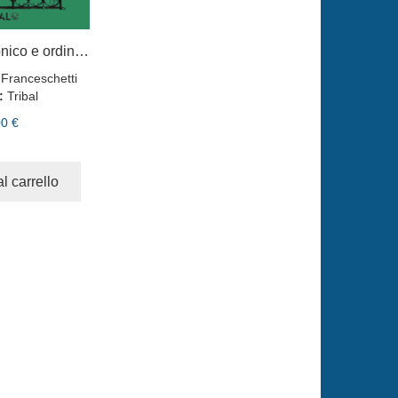
Sistema massonico e ordine della Rosa Rossa vol. 3
 Franceschetti
:
Tribal
00 €
l carrello