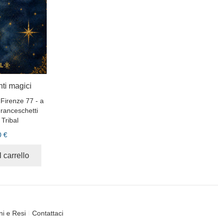
ti magici
Firenze 77 - a
Franceschetti
Tribal
0 €
 carrello
ni e Resi
Contattaci