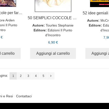
50 semplici coccole per far felice il tuo gatto
50 SEMPLICI COCCOLE PER FARTI FELICE
ore Arden
Autore:
McCr
oni Il Punto
Autore:
Tourles Stephanie
Editore:
Ediz
ntro
Editore:
Edizioni Il Punto
d'Inc
d'Incontro
 €
7,9
6,90 €
 carrello
Aggiungi al carrello
Aggiungi a
gina:
1
2
3
4
5
ni e Resi
Contattaci