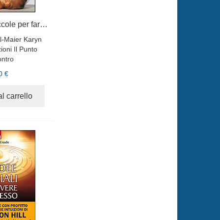
50 semplici coccole per far felice il tuo bebè
l-Maier Karyn
ioni Il Punto
ontro
0 €
l carrello