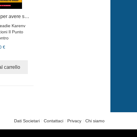
52 idee geniali per avere successo
eadie Karenv
ioni Il Punto
ontro
0 €
l carrello
Dati Societari
Contattaci
Privacy
Chi siamo