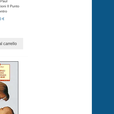
 Paul
ioni Il Punto
ontro
0 €
l carrello