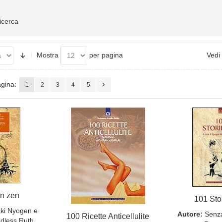
ricerca
Mostra
per pagina
Vedi
gina:
1
2
3
4
5
n zen
101 Sto
ki Nyogen e
Autore:
Senza
100 Ricette Anticellulite
dless Ruth