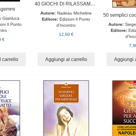
40 GIOCHI DI RILASSAMENTO
tagemmi
Autore:
Nadeau Micheline
i Gianluca
Editore:
Edizioni Il Punto
oni Il Punto
Autore:
Siege
d'Incontro
ntro
Editore:
Ediz
12,50 €
d'Inc
0 €
7,9
 carrello
Aggiungi al carrello
Aggiungi a