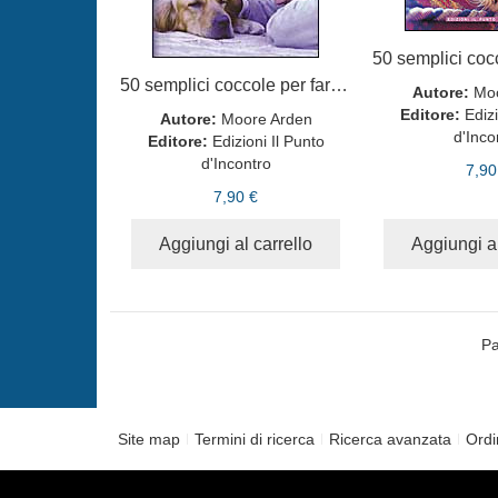
50 semplici coccole per far felice il tuo cane
Autore:
Mo
Editore:
Edizi
Autore:
Moore Arden
d'Inco
Editore:
Edizioni Il Punto
d'Incontro
7,90
7,90 €
Aggiungi al carrello
Aggiungi al
Pa
Site map
Termini di ricerca
Ricerca avanzata
Ordi