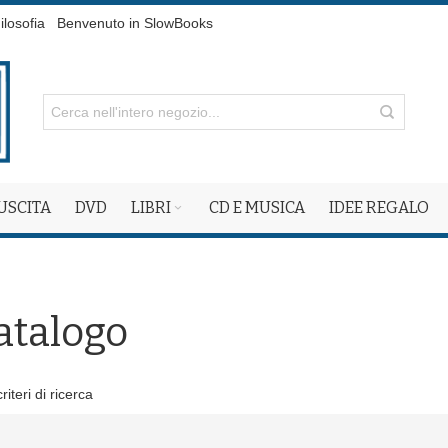
ilosofia
Benvenuto in SlowBooks
 USCITA
DVD
LIBRI
CD E MUSICA
IDEE REGALO
atalogo
iteri di ricerca