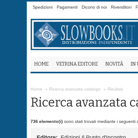
Spedizioni
Pagamenti
Dicono di noi
Rivenditori
F
HOME
VETRINA EDITORE
NOVITÀ
IN
Risultati
Home
Ricerca avanzata catalogo
Ricerca avanzata c
736 elemento(i)
sono stati trovati mediante i seguenti cr
Editore:
Edizioni Il Punto d'Incontro