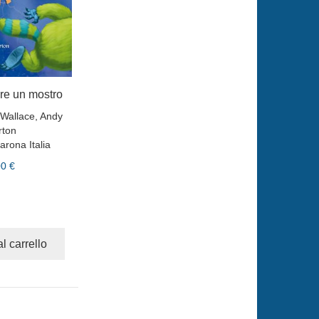
re un mostro
Wallace, Andy
rton
arona Italia
00 €
l carrello