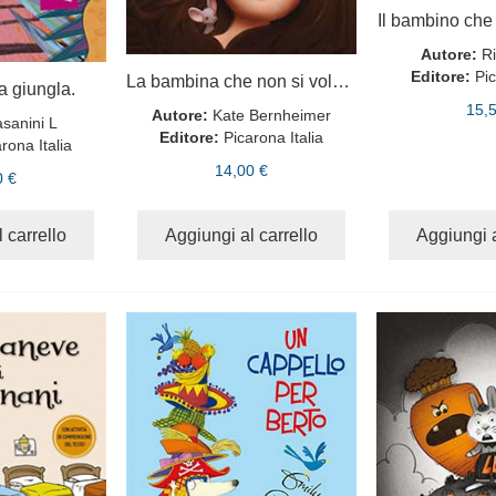
Il bambino che
Autore:
R
Editore:
Pic
La bambina che non si voleva spazzolare i capelli
a giungla.
15,
Autore:
Kate Bernheimer
sanini L
Editore:
Picarona Italia
rona Italia
14,00 €
0 €
 carrello
Aggiungi al carrello
Aggiungi a