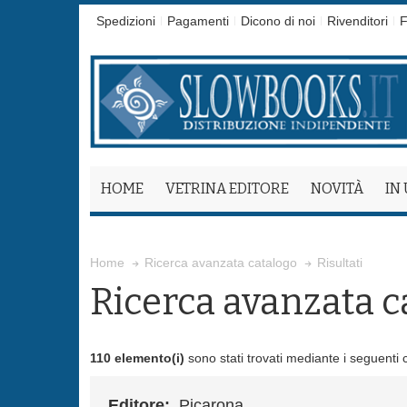
Spedizioni
Pagamenti
Dicono di noi
Rivenditori
F
HOME
VETRINA EDITORE
NOVITÀ
IN
Risultati
Home
Ricerca avanzata catalogo
Ricerca avanzata c
110 elemento(i)
sono stati trovati mediante i seguenti cr
Editore:
Picarona