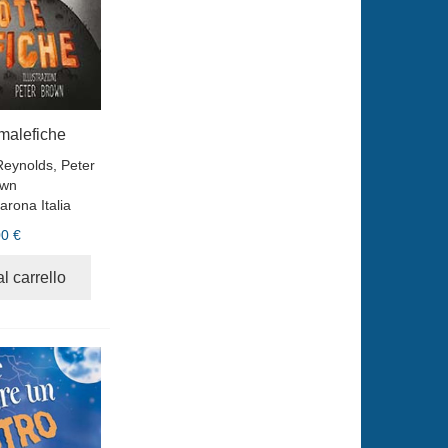
 malefiche
eynolds, Peter
own
arona Italia
00 €
l carrello