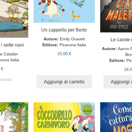
Un cappello per Berto
Autore:
Emily Gravett
Le carote
Editore:
Picarona Italia
i sette nani
Autore:
Aaron R
15,00 €
ca Catalán
Br
rona Italia
Editore:
Pic
 €
16,
onibile
Aggiungi al carrello
Aggiungi a