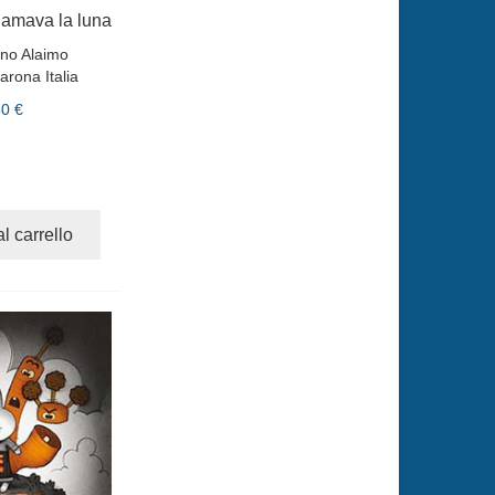
 amava la luna
ino Alaimo
arona Italia
50 €
l carrello