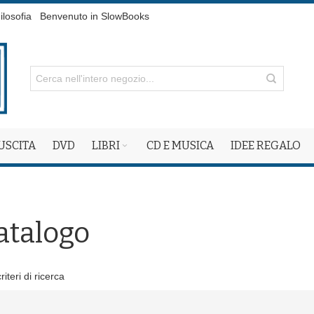
ilosofia
Benvenuto in SlowBooks
 USCITA
DVD
LIBRI
CD E MUSICA
IDEE REGALO
atalogo
iteri di ricerca