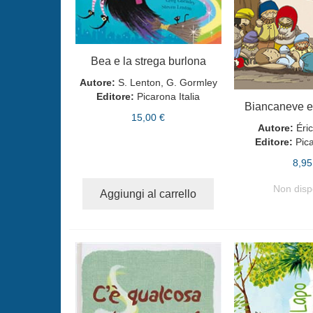
Bea e la strega burlona
Autore:
S. Lenton, G. Gormley
Editore:
Picarona Italia
Biancaneve e 
15,00 €
Autore:
Éri
Editore:
Pica
8,95
Non disp
Aggiungi al carrello