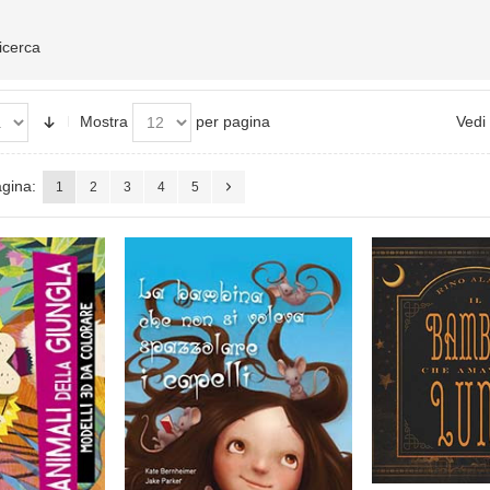
ricerca
Mostra
per pagina
Vedi
gina:
1
2
3
4
5