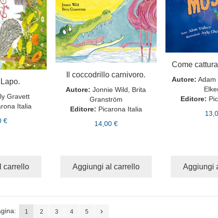
Come cattura
Il coccodrillo carnivoro.
Autore:
Adam 
e Lapo.
Elke
Autore:
Jonnie Wild, Brita
ly Gravett
Editore:
Pic
Granström
rona Italia
Editore:
Picarona Italia
13,
0 €
14,00 €
 carrello
Aggiungi al carrello
Aggiungi a
gina:
1
2
3
4
5