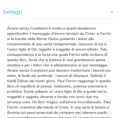
Dettagli
Amare senza Condizioni è rivolto a quanti desiderano
approfondire il messaggio d’amore lasciato da Cristo, e Ferrini
si fa tramite della Mente Divina guidando i lettori alla
comprensione di una verità fondamentale: ciascuno di noi è
l’unico figlio di Dio, oggetto e soggetto di amore infinito. Tale
consapevolezza è la forza che guida Ferrini nella scrittura di
questo libro, forza che si traduce in una grandissima spinta
emotiva e per i lettori che si abbandonano al suo messaggio.
Amare senza Condizioni può davvero trasformare i blocchi più
intimi, le ferite più profonde, i rancori di chiunque. Definito il
Kahlil Gibran dei nostri giorni, Paul Ferrini raggiunge in questo
libro un equilibrio di poesia, misticismo, potenza visionaria e
profetica. Esiste soltanto un unico figlio di Dio e quello sei tu,
soggetto e oggetto; Amante e Amato non sono due ma
un’unica cosa. Un libro magico sull'amore incondizionato. Paul
Ferrini, unendosi alla mente di Cristo, in una serie di lezioni ci
illumina sui passi essenziali da compiere per ottenere quella
pace e gratificazione interiore che solo chi sa amare se stesso