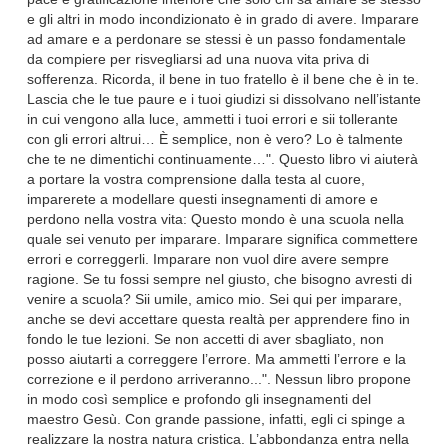
e gli altri in modo incondizionato è in grado di avere. Imparare
ad amare e a perdonare se stessi è un passo fondamentale
da compiere per risvegliarsi ad una nuova vita priva di
sofferenza. Ricorda, il bene in tuo fratello è il bene che è in te.
Lascia che le tue paure e i tuoi giudizi si dissolvano nell’istante
in cui vengono alla luce, ammetti i tuoi errori e sii tollerante
con gli errori altrui… È semplice, non è vero? Lo è talmente
che te ne dimentichi continuamente…". Questo libro vi aiuterà
a portare la vostra comprensione dalla testa al cuore,
imparerete a modellare questi insegnamenti di amore e
perdono nella vostra vita: Questo mondo è una scuola nella
quale sei venuto per imparare. Imparare significa commettere
errori e correggerli. Imparare non vuol dire avere sempre
ragione. Se tu fossi sempre nel giusto, che bisogno avresti di
venire a scuola? Sii umile, amico mio. Sei qui per imparare,
anche se devi accettare questa realtà per apprendere fino in
fondo le tue lezioni. Se non accetti di aver sbagliato, non
posso aiutarti a correggere l’errore. Ma ammetti l’errore e la
correzione e il perdono arriveranno...". Nessun libro propone
in modo così semplice e profondo gli insegnamenti del
maestro Gesù. Con grande passione, infatti, egli ci spinge a
realizzare la nostra natura cristica. L’abbondanza entra nella