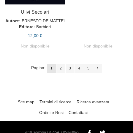
Ulivi Secolari
Autore:
ERNESTO DE MATTEI
Editore:
Barbieri
12,00 €
Non disponibile
Non disponibile
Pagina:
1
2
3
4
5
Site map
Termini di ricerca
Ricerca avanzata
Ordini e Resi
Contattaci
2010 Slowbooks.it P.IVA 00859260622