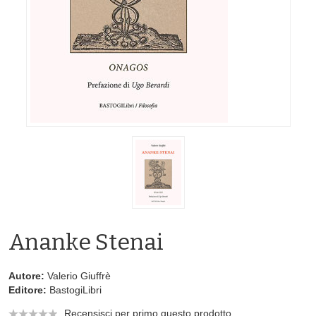
Ananke Stenai
Autore:
Valerio Giuffrè
Editore:
BastogiLibri
Recensisci per primo questo prodotto