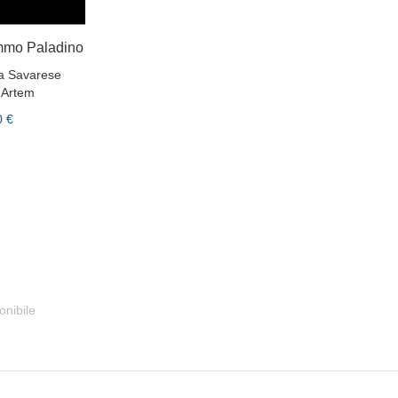
immo Paladino
a Savarese
Artem
0 €
onibile