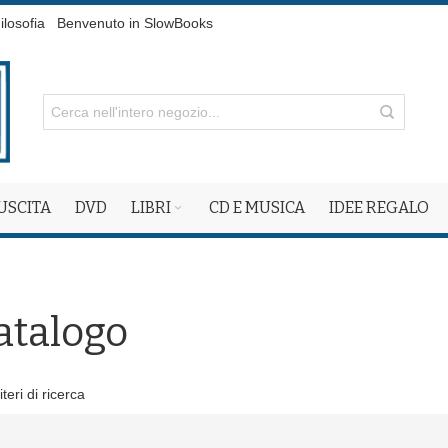
ilosofia
Benvenuto in SlowBooks
 USCITA
DVD
LIBRI
CD E MUSICA
IDEE REGALO
atalogo
teri di ricerca