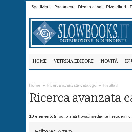
Spedizioni
Pagamenti
Dicono di noi
Rivenditori
F
HOME
VETRINA EDITORE
NOVITÀ
IN
Risultati
Home
Ricerca avanzata catalogo
Ricerca avanzata c
10 elemento(i)
sono stati trovati mediante i seguenti cri
Editore:
Artem