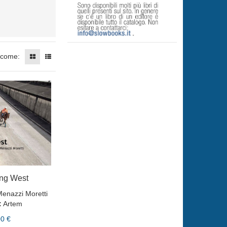
 come:
ing West
Menazzi Moretti
:
Artem
00 €