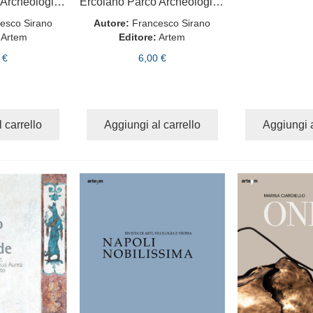
Ercolano Parco Archeologico DE
Ercolano Parco Archeologico ES
esco Sirano
Autore:
Francesco Sirano
Artem
Editore:
Artem
 €
6,00 €
 carrello
Aggiungi al carrello
Aggiungi a