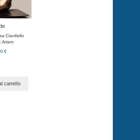
de
sa Ciardiello
:
Artem
00 €
l carrello