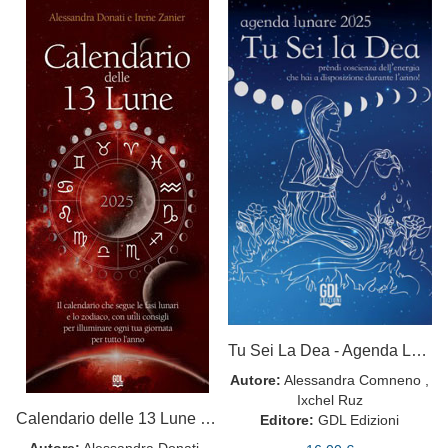
Tu Sei La Dea - Agenda Lunare 2025
Autore:
Alessandra Comneno ,
Ixchel Ruz
Calendario delle 13 Lune - 2025
Editore:
GDL Edizioni
Autore:
Alessandra Donati ,