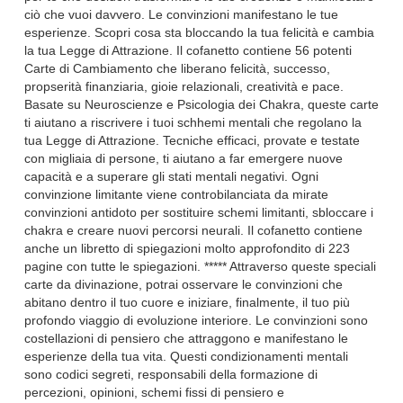
ciò che vuoi davvero. Le convinzioni manifestano le tue
esperienze. Scopri cosa sta bloccando la tua felicità e cambia
la tua Legge di Attrazione. Il cofanetto contiene 56 potenti
Carte di Cambiamento che liberano felicità, successo,
propserità finanziaria, gioie relazionali, creatività e pace.
Basate su Neuroscienze e Psicologia dei Chakra, queste carte
ti aiutano a riscrivere i tuoi schhemi mentali che regolano la
tua Legge di Attrazione. Tecniche efficaci, provate e testate
con migliaia di persone, ti aiutano a far emergere nuove
capacità e a superare gli stati mentali negativi. Ogni
convinzione limitante viene controbilanciata da mirate
convinzioni antidoto per sostituire schemi limitanti, sbloccare i
chakra e creare nuovi percorsi neurali. Il cofanetto contiene
anche un libretto di spiegazioni molto approfondito di 223
pagine con tutte le spiegazioni. ***** Attraverso queste speciali
carte da divinazione, potrai osservare le convinzioni che
abitano dentro il tuo cuore e iniziare, finalmente, il tuo più
profondo viaggio di evoluzione interiore. Le convinzioni sono
costellazioni di pensiero che attraggono e manifestano le
esperienze della tua vita. Questi condizionamenti mentali
sono codici segreti, responsabili della formazione di
percezioni, opinioni, schemi fissi di pensiero e