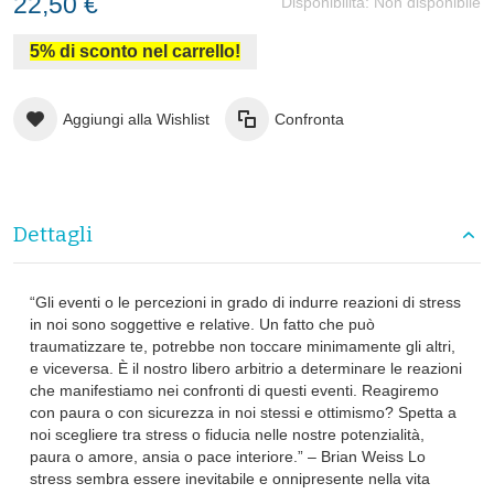
22,50 €
Disponibilità:
Non disponibile
5% di sconto nel carrello!
Aggiungi alla Wishlist
Confronta
Dettagli
“Gli eventi o le percezioni in grado di indurre reazioni di stress
in noi sono soggettive e relative. Un fatto che può
traumatizzare te, potrebbe non toccare minimamente gli altri,
e viceversa. È il nostro libero arbitrio a determinare le reazioni
che manifestiamo nei confronti di questi eventi. Reagiremo
con paura o con sicurezza in noi stessi e ottimismo? Spetta a
noi scegliere tra stress o fiducia nelle nostre potenzialità,
paura o amore, ansia o pace interiore.” – Brian Weiss Lo
stress sembra essere inevitabile e onnipresente nella vita