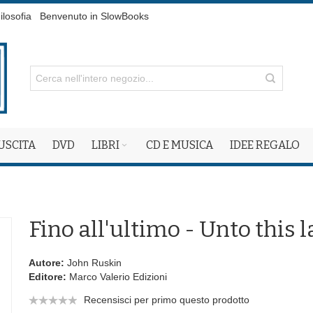
ilosofia
Benvenuto in SlowBooks
 USCITA
DVD
LIBRI
CD E MUSICA
IDEE REGALO
Fino all'ultimo - Unto this l
Autore:
John Ruskin
Editore:
Marco Valerio Edizioni
Recensisci per primo questo prodotto