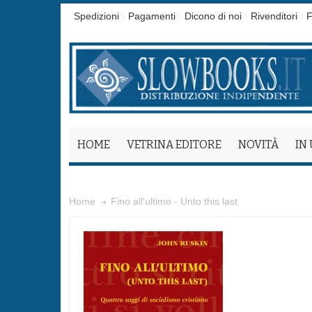
Spedizioni
Pagamenti
Dicono di noi
Rivenditori
F
HOME
VETRINA EDITORE
NOVITÀ
IN
Fino all'ultimo - Unto this last
Home