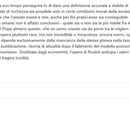
le a suo tempo perseguire fu di dare una definizione accurata e stabile di
sto di ricchezza sia possibile solo in certe condizioni morali della societ
de che l'onesto esista e che, anche per fini pratici esso sia conseguibile
io umano non è affatto conclusivo - quale sia o non sia la più nobile fra l
el Pope almeno questo: che un uomo onesto sia da porre tra le migliori
sia opera piuttosto rara; ma non incredibile o miracolosa; ancora meno, o
sca dipende esclusivamente dalla mancanza della stessa ghinea nella tas
a pubblicazione, ritorna di attualità dopo il fallimento del modello econo
sumismo. Snobbata dagli economisti, l'opera di Ruskin anticipa i valori
 tragica lucidità.