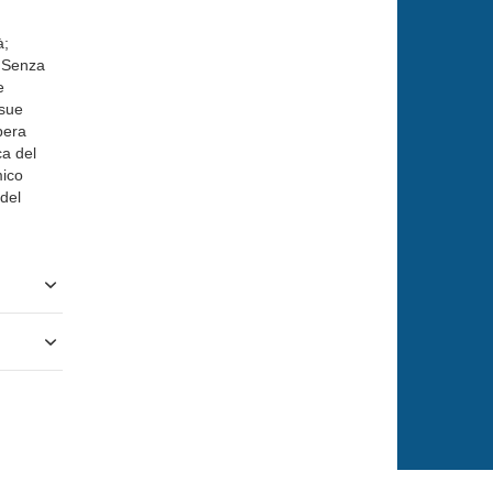
à;
. Senza
e
 sue
pera
ca del
mico
 del