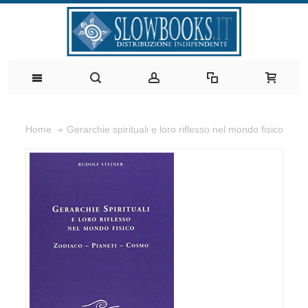
Gerarchie spirituali e loro riflesso nel mondo fisico
Home