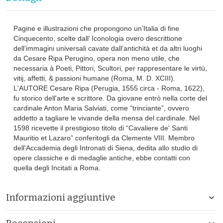
Pagine e illustrazioni che propongono un’Italia di fine
Cinquecento, scelte dall’ Iconologia overo descrittione
dell’immagini universali cavate dall’antichità et da altri luoghi
da Cesare Ripa Perugino, opera non meno utile, che
necessaria à Poeti, Pittori, Scultori, per rappresentare le virtù,
vitij, affetti, & passioni humane (Roma, M. D. XCIII).
L'AUTORE Cesare Ripa (Perugia, 1555 circa - Roma, 1622),
fu storico dell'arte e scrittore. Da giovane entrò nella corte del
cardinale Anton Maria Salviati, come “trinciante”, ovvero
addetto a tagliare le vivande della mensa del cardinale. Nel
1598 ricevette il prestigioso titolo di “Cavaliere de' Santi
Mauritio et Lazaro” conferitogli da Clemente VIII. Membro
dell'Accademia degli Intronati di Siena, dedita allo studio di
opere classiche e di medaglie antiche, ebbe contatti con
quella degli Incitati a Roma.
Informazioni aggiuntive