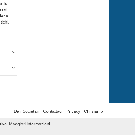
a la
stri,
Elena
ichi,
a
Dati Societari
Contattaci
Privacy
Chi siamo
tivo.
Maggiori informazioni