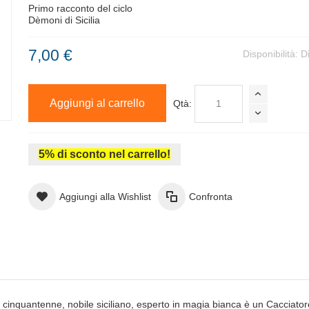
Primo racconto del ciclo
Dèmoni di Sicilia
7,00 €
Disponibilità:
D
Aggiungi al carrello
Qtà:
5% di sconto nel carrello!
Aggiungi alla Wishlist
Confronta
o, cinquantenne, nobile siciliano, esperto in magia bianca è un Cacciatore