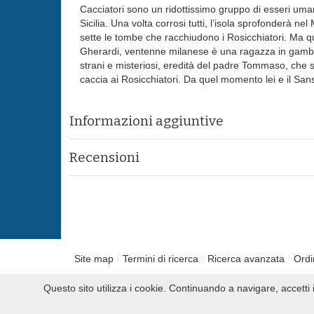
Cacciatori sono un ridottissimo gruppo di esseri uman
Sicilia. Una volta corrosi tutti, l’isola sprofonderà n
sette le tombe che racchiudono i Rosicchiatori. Ma qu
Gherardi, ventenne milanese è una ragazza in gamba e
strani e misteriosi, eredità del padre Tommaso, che s
caccia ai Rosicchiatori. Da quel momento lei e il Sa
Informazioni aggiuntive
Recensioni
Site map
Termini di ricerca
Ricerca avanzata
Ordi
Questo sito utilizza i cookie. Continuando a navigare, accett
2010 Slowbooks.it P.IVA 00859260622