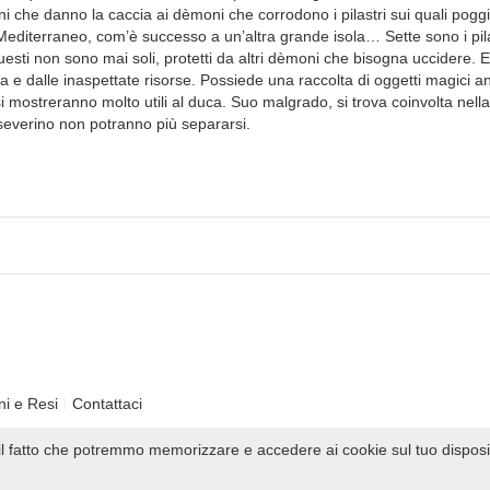
i che danno la caccia ai dèmoni che corrodono i pilastri sui quali poggi
el Mediterraneo, com’è successo a un’altra grande isola… Sette sono i pila
esti non sono mai soli, protetti da altri dèmoni che bisogna uccidere. 
 dalle inaspettate risorse. Possiede una raccolta di oggetti magici ant
i mostreranno molto utili al duca. Suo malgrado, si trova coinvolta nell
nseverino non potranno più separarsi.
ni e Resi
Contattaci
i il fatto che potremmo memorizzare e accedere ai cookie sul tuo disposi