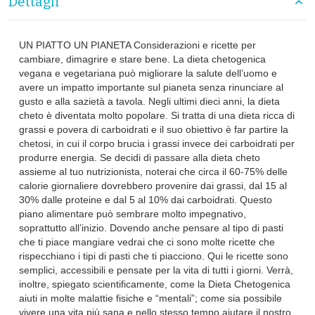
Dettagli
UN PIATTO UN PIANETA Considerazioni e ricette per
cambiare, dimagrire e stare bene. La dieta chetogenica
vegana e vegetariana può migliorare la salute dell’uomo e
avere un impatto importante sul pianeta senza rinunciare al
gusto e alla sazietà a tavola. Negli ultimi dieci anni, la dieta
cheto è diventata molto popolare. Si tratta di una dieta ricca di
grassi e povera di carboidrati e il suo obiettivo è far partire la
chetosi, in cui il corpo brucia i grassi invece dei carboidrati per
produrre energia. Se decidi di passare alla dieta cheto
assieme al tuo nutrizionista, noterai che circa il 60-75% delle
calorie giornaliere dovrebbero provenire dai grassi, dal 15 al
30% dalle proteine e dal 5 al 10% dai carboidrati. Questo
piano alimentare può sembrare molto impegnativo,
soprattutto all’inizio. Dovendo anche pensare al tipo di pasti
che ti piace mangiare vedrai che ci sono molte ricette che
rispecchiano i tipi di pasti che ti piacciono. Qui le ricette sono
semplici, accessibili e pensate per la vita di tutti i giorni. Verrà,
inoltre, spiegato scientificamente, come la Dieta Chetogenica
aiuti in molte malattie fisiche e “mentali”; come sia possibile
vivere una vita più sana e nello stesso tempo aiutare il nostro