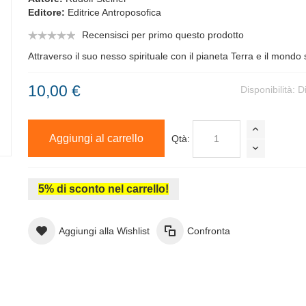
Editore:
Editrice Antroposofica
Recensisci per primo questo prodotto
Attraverso il suo nesso spirituale con il pianeta Terra e il mondo 
10,00 €
Disponibilità:
D
Aggiungi al carrello
Qtà:
5% di sconto nel carrello!
Aggiungi alla Wishlist
Confronta