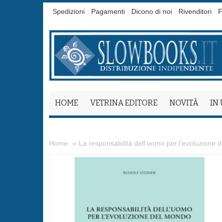
Spedizioni
Pagamenti
Dicono di noi
Rivenditori
F
HOME
VETRINA EDITORE
NOVITÀ
IN
La responsabilità dell'uomo per l'evoluzione d
Home