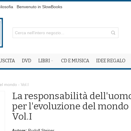
ilosofia
Benvenuto in SlowBooks
 USCITA
DVD
LIBRI
CD E MUSICA
IDEE REGALO
el mondo - Vol.I
La responsabilità dell'uom
per l'evoluzione del mondo 
Vol.I
Autore:
Rudolf Steiner