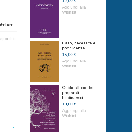
12,00 €
Aggiungi alla
Wishlist
stellare
isponibile
Caso, necessità e
provvidenza.
15,00 €
Aggiungi alla
Wishlist
Guida all'uso dei
preparati
biodinamici.
10,00 €
Aggiungi alla
Wishlist