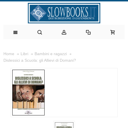
Home
Libri
Bambini e ragazzi
Dislessici a Scuola: gli Allievi di Domani?