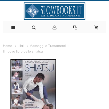
Home
Libri
Massaggi e Trattamenti
Il nuovo libro dello shiatsu