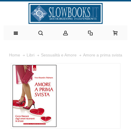
Amore a prima svista
Home
Libri
Sessualità e Amore