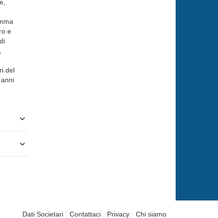
e,
gamma
ro e
di
,
i del
 anni
Dati Societari
Contattaci
Privacy
Chi siamo