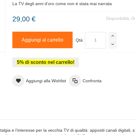
La TV degli anni d'oro come non è stata mai narrata
29,00 €
Disponibilità:
D
Aggiungi al carrello
Qtà:
5% di sconto nel carrello!
Aggiungi alla Wishlist
Confronta
ia e l’interesse per la vecchia TV di qualità: appositi canali digitali, si