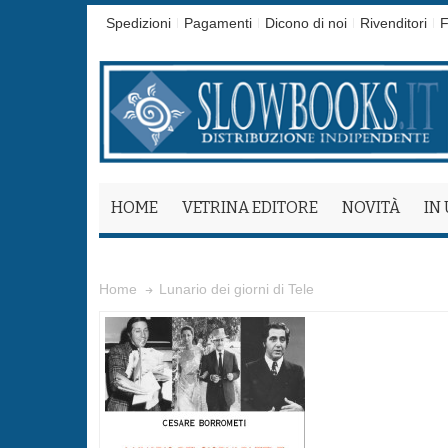
Spedizioni
Pagamenti
Dicono di noi
Rivenditori
F
HOME
VETRINA EDITORE
NOVITÀ
IN
Lunario dei giorni di Tele
Home