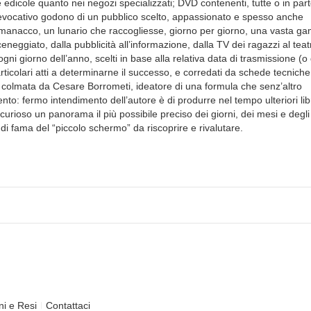
e edicole quanto nei negozi specializzati; DVD contenenti, tutte o in part
co-rievocativo godono di un pubblico scelto, appassionato e spesso anche
lmanacco, un lunario che raccogliesse, giorno per giorno, una vasta 
eneggiato, dalla pubblicità all’informazione, dalla TV dei ragazzi al teat
 ogni giorno dell’anno, scelti in base alla relativa data di trasmissione (o 
rticolari atti a determinarne il successo, e corredati da schede tecniche
colmata da Cesare Borrometi, ideatore di una formula che senz’altro
nto: fermo intendimento dell’autore è di produrre nel tempo ulteriori libr
curioso un panorama il più possibile preciso dei giorni, dei mesi e degli
i fama del “piccolo schermo” da riscoprire e rivalutare.
ni e Resi
Contattaci