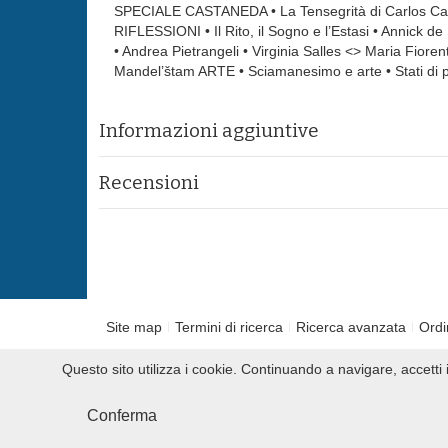
SPECIALE CASTANEDA • La Tensegrità di Carlos Casta
RIFLESSIONI • Il Rito, il Sogno e l’Estasi • Annick 
• Andrea Pietrangeli • Virginia Salles <> Maria Fio
Mandel’štam ARTE • Sciamanesimo e arte • Stati di ps
Informazioni aggiuntive
Recensioni
Site map
Termini di ricerca
Ricerca avanzata
Ordi
Questo sito utilizza i cookie. Continuando a navigare, accett
2010 Slowbooks.it P.IVA 00859260622
Conferma