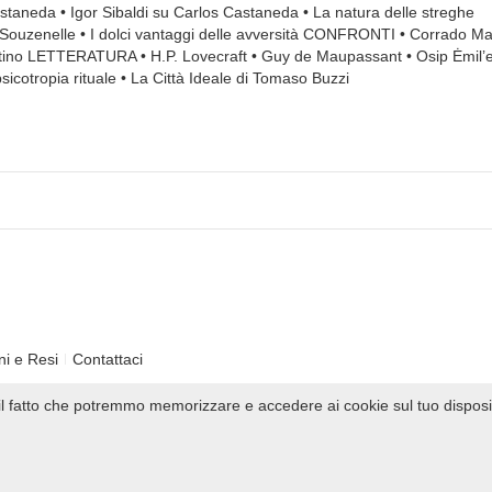
neda • Igor Sibaldi su Carlos Castaneda • La natura delle streghe
de Souzenelle • I dolci vantaggi delle avversità CONFRONTI • Corrado M
rentino LETTERATURA • H.P. Lovecraft • Guy de Maupassant • Osip Ėmil’e
icotropia rituale • La Città Ideale di Tomaso Buzzi
ni e Resi
Contattaci
i il fatto che potremmo memorizzare e accedere ai cookie sul tuo disposi