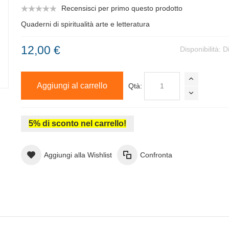
Recensisci per primo questo prodotto
Quaderni di spiritualità arte e letteratura
12,00 €
Disponibilità:
D
Aggiungi al carrello
Qtà:
5% di sconto nel carrello!
Aggiungi alla Wishlist
Confronta