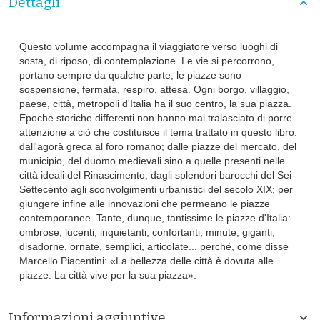
Dettagli
Questo volume accompagna il viaggiatore verso luoghi di
sosta, di riposo, di contemplazione. Le vie si percorrono,
portano sempre da qualche parte, le piazze sono
sospensione, fermata, respiro, attesa. Ogni borgo, villaggio,
paese, città, metropoli d'Italia ha il suo centro, la sua piazza.
Epoche storiche differenti non hanno mai tralasciato di porre
attenzione a ciò che costituisce il tema trattato in questo libro:
dall'agorà greca al foro romano; dalle piazze del mercato, del
municipio, del duomo medievali sino a quelle presenti nelle
città ideali del Rinascimento; dagli splendori barocchi del Sei-
Settecento agli sconvolgimenti urbanistici del secolo XIX; per
giungere infine alle innovazioni che permeano le piazze
contemporanee. Tante, dunque, tantissime le piazze d'Italia:
ombrose, lucenti, inquietanti, confortanti, minute, giganti,
disadorne, ornate, semplici, articolate... perché, come disse
Marcello Piacentini: «La bellezza delle città è dovuta alle
piazze. La città vive per la sua piazza».
Informazioni aggiuntive