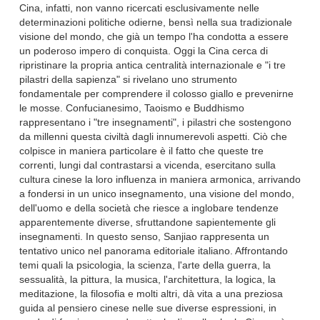
Cina, infatti, non vanno ricercati esclusivamente nelle
determinazioni politiche odierne, bensì nella sua tradizionale
visione del mondo, che già un tempo l'ha condotta a essere
un poderoso impero di conquista. Oggi la Cina cerca di
ripristinare la propria antica centralità internazionale e "i tre
pilastri della sapienza" si rivelano uno strumento
fondamentale per comprendere il colosso giallo e prevenirne
le mosse. Confucianesimo, Taoismo e Buddhismo
rappresentano i "tre insegnamenti", i pilastri che sostengono
da millenni questa civiltà dagli innumerevoli aspetti. Ciò che
colpisce in maniera particolare è il fatto che queste tre
correnti, lungi dal contrastarsi a vicenda, esercitano sulla
cultura cinese la loro influenza in maniera armonica, arrivando
a fondersi in un unico insegnamento, una visione del mondo,
dell'uomo e della società che riesce a inglobare tendenze
apparentemente diverse, sfruttandone sapientemente gli
insegnamenti. In questo senso, Sanjiao rappresenta un
tentativo unico nel panorama editoriale italiano. Affrontando
temi quali la psicologia, la scienza, l'arte della guerra, la
sessualità, la pittura, la musica, l'architettura, la logica, la
meditazione, la filosofia e molti altri, dà vita a una preziosa
guida al pensiero cinese nelle sue diverse espressioni, in