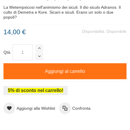
La Metempsicosi nell'animismo dei siculi. Il dio siculo Adranos. Il
culto di Demetra e Kore. Sicani e siculi. Erano un solo o due
popoli?
14,00 €
Disponibilità:
Disponibile
Qtà:
Aggiungi al carrello
5% di sconto nel carrello!
Aggiungi alla Wishlist
Confronta