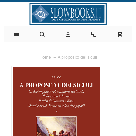
A proposito dei siculi
Home