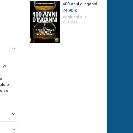
400 anni d'inganni
24,90 €
Aggiungi alla
Wishlist
rle?
ai
ale e
eri e