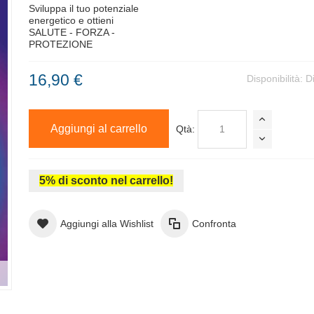
Sviluppa il tuo potenziale
energetico e ottieni
SALUTE - FORZA -
PROTEZIONE
16,90 €
Disponibilità:
D
Aggiungi al carrello
Qtà:
5% di sconto nel carrello!
Aggiungi alla Wishlist
Confronta