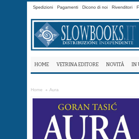
Spedizioni
Pagamenti
Dicono di noi
Rivenditori
F
HOME
VETRINA EDITORE
NOVITÀ
IN
Aura
Home