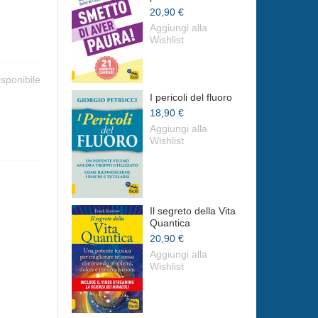
20,90 €
Aggiungi alla
Wishlist
isponibile
I pericoli del fluoro
18,90 €
Aggiungi alla
Wishlist
Il segreto della Vita
Quantica
20,90 €
Aggiungi alla
Wishlist