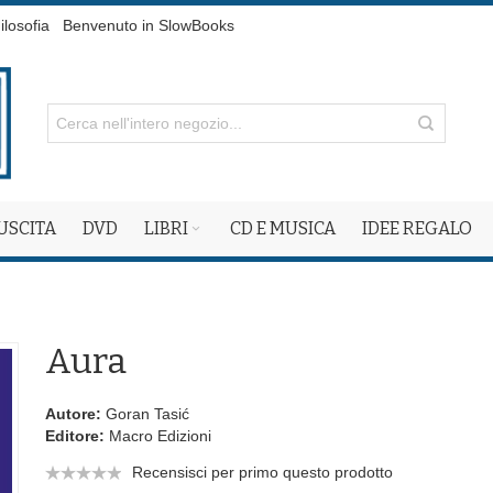
ilosofia
Benvenuto in SlowBooks
 USCITA
DVD
LIBRI
CD E MUSICA
IDEE REGALO
Aura
Autore:
Goran Tasić
Editore:
Macro Edizioni
Recensisci per primo questo prodotto