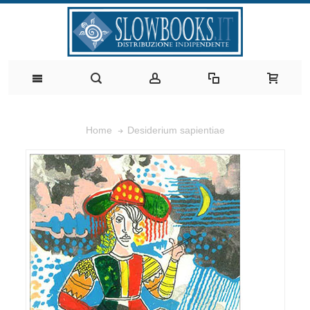
Desiderium sapientiae
Home