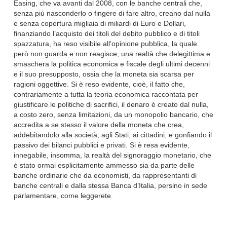
Easing, che va avanti dal 2008, con le banche centrali che,
senza più nasconderlo o fingere di fare altro, creano dal nulla
e senza copertura migliaia di miliardi di Euro e Dollari,
finanziando l’acquisto dei titoli del debito pubblico e di titoli
spazzatura, ha reso visibile all’opinione pubblica, la quale
però non guarda e non reagisce, una realtà che delegittima e
smaschera la politica economica e fiscale degli ultimi decenni
e il suo presupposto, ossia che la moneta sia scarsa per
ragioni oggettive. Si è reso evidente, cioè, il fatto che,
contrariamente a tutta la teoria economica raccontata per
giustificare le politiche di sacrifici, il denaro è creato dal nulla,
a costo zero, senza limitazioni, da un monopolio bancario, che
accredita a se stesso il valore della moneta che crea,
addebitandolo alla società, agli Stati, ai cittadini, e gonfiando il
passivo dei bilanci pubblici e privati. Si è resa evidente,
innegabile, insomma, la realtà del signoraggio monetario, che
è stato ormai esplicitamente ammesso sia da parte delle
banche ordinarie che da economisti, da rappresentanti di
banche centrali e dalla stessa Banca d’Italia, persino in sede
parlamentare, come leggerete.