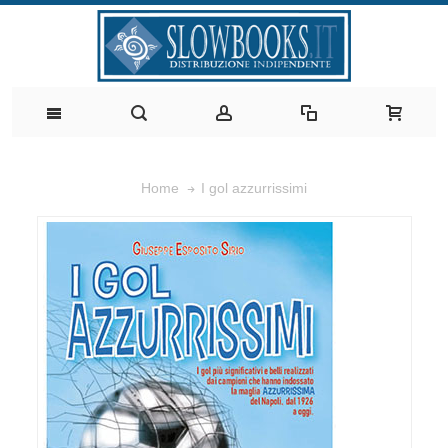
I gol azzurrissimi
Home