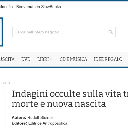
ilosofia
Benvenuto in SlowBooks
 USCITA
DVD
LIBRI
CD E MUSICA
IDEE REGALO
ascita
Indagini occulte sulla vita t
morte e nuova nascita
Autore:
Rudolf Steiner
Editore:
Editrice Antroposofica