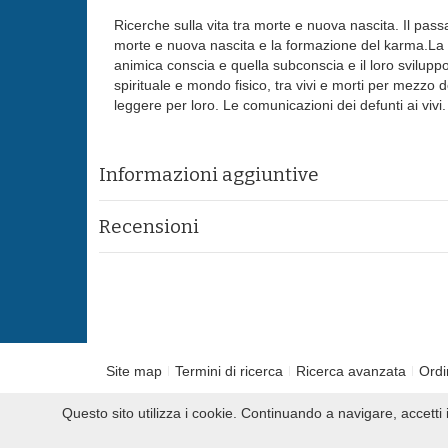
Ricerche sulla vita tra morte e nuova nascita. Il pass
morte e nuova nascita e la formazione del karma.La 
animica conscia e quella subconscia e il loro svilu
spirituale e mondo fisico, tra vivi e morti per mezzo del
leggere per loro. Le comunicazioni dei defunti ai vivi.
Informazioni aggiuntive
Recensioni
Site map
Termini di ricerca
Ricerca avanzata
Ordi
Questo sito utilizza i cookie. Continuando a navigare, accett
2010 Slowbooks.it P.IVA 00859260622