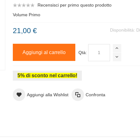
Recensisci per primo questo prodotto
Volume Primo
21,00 €
Disponibilità:
D
Aggiungi al carrello
Qtà:
5% di sconto nel carrello!
Aggiungi alla Wishlist
Confronta