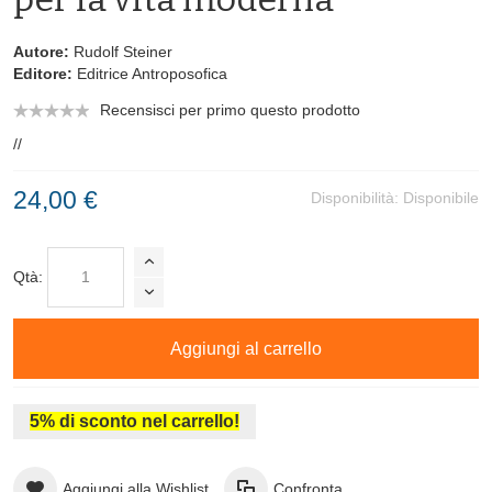
Autore:
Rudolf Steiner
Editore:
Editrice Antroposofica
Recensisci per primo questo prodotto
//
24,00 €
Disponibilità:
Disponibile
Qtà:
Aggiungi al carrello
5% di sconto nel carrello!
Aggiungi alla Wishlist
Confronta