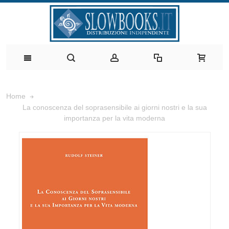
Home
La conoscenza del soprasensibile ai giorni nostri e la sua
importanza per la vita moderna