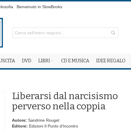
ilosofia
Benvenuto in SlowBooks
 USCITA
DVD
LIBRI
CD E MUSICA
IDEE REGALO
a
Liberarsi dal narcisismo
perverso nella coppia
Autore:
Sandrine Rouget
Editore:
Edizioni Il Punto d'Incontro