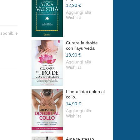
12,90 €
Aggiungi alla
Wishlist
isponibile
Curare la tiroide
con l'ayurveda
13,90 €
Aggiungi alla
Wishlist
Liberati dai dolori al
collo.
14,90 €
Aggiungi alla
Wishlist
Ama te stesso