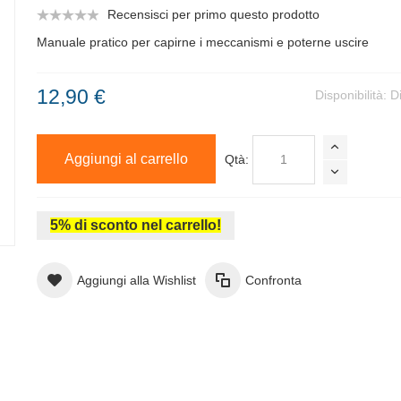
Recensisci per primo questo prodotto
Manuale pratico per capirne i meccanismi e poterne uscire
12,90 €
Disponibilità:
D
Aggiungi al carrello
Qtà:
5% di sconto nel carrello!
Aggiungi alla Wishlist
Confronta