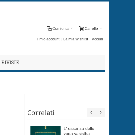
Confronta
Carrello
Il mio account
La mia Wishlist
Accedi
RIVISTE
Correlati
L' essenza dello
yoga vasistha