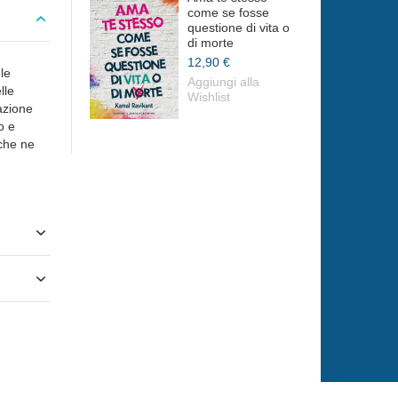
come se fosse
questione di vita o
di morte
12,90 €
le
Aggiungi alla
lle
Wishlist
azione
o e
 che ne