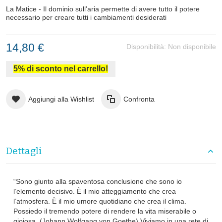
La Matice - Il dominio sull’aria permette di avere tutto il potere
necessario per creare tutti i cambiamenti desiderati
14,80 €
Disponibilità:
Non disponibile
5% di sconto nel carrello!
Aggiungi alla Wishlist
Confronta
Dettagli
“Sono giunto alla spaventosa conclusione che sono io
l’elemento decisivo. È il mio atteggiamento che crea
l’atmosfera. È il mio umore quotidiano che crea il clima.
Possiedo il tremendo potere di rendere la vita miserabile o
gioiosa. (Johann Wolfgang von Goethe) Viviamo in una rete di