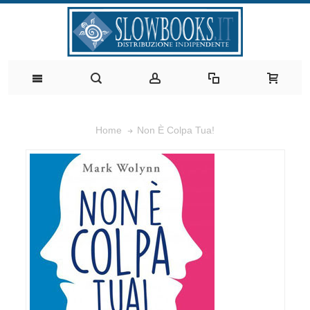
Non È Colpa Tua!
Home