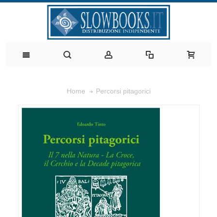
Percorsi pitagorici
Home