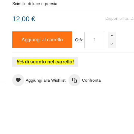
Scintille di luce e poesia
12,00 €
Disponibilità:
D
Aggiungi al carrello
Qtà:
5% di sconto nel carrello!
Aggiungi alla Wishlist
Confronta