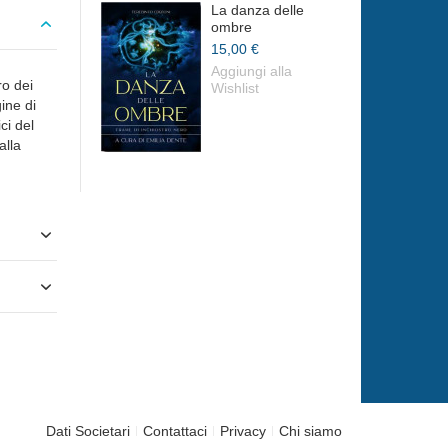
La danza delle
ombre
15,00 €
Aggiungi alla
ro dei
Wishlist
gine di
ci del
alla
Dati Societari
Contattaci
Privacy
Chi siamo