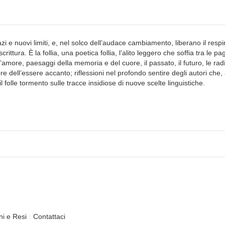
i e nuovi limiti, e, nel solco dell’audace cambiamento, liberano il respi
crittura. È la follia, una poetica follia, l’alito leggero che soffia tra le pa
l’amore, paesaggi della memoria e del cuore, il passato, il futuro, le radi
e dell’essere accanto; riflessioni nel profondo sentire degli autori che, 
l folle tormento sulle tracce insidiose di nuove scelte linguistiche.
ni e Resi
Contattaci