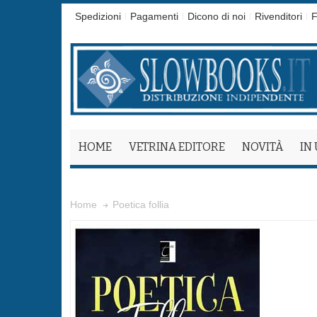
Spedizioni
Pagamenti
Dicono di noi
Rivenditori
F
HOME
VETRINA EDITORE
NOVITÀ
IN
Poetica follia
Home