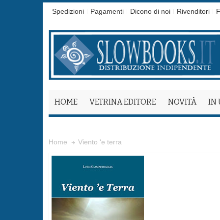
Spedizioni
Pagamenti
Dicono di noi
Rivenditori
F
HOME
VETRINA EDITORE
NOVITÀ
IN
Viento 'e terra
Home