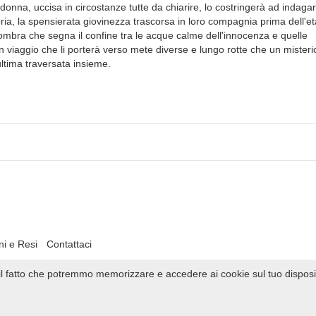
onna, uccisa in circostanze tutte da chiarire, lo costringerà ad indagare
ria, la spensierata giovinezza trascorsa in loro compagnia prima dell'et
'ombra che segna il confine tra le acque calme dell'innocenza e quelle
n viaggio che li porterà verso mete diverse e lungo rotte che un mister
ultima traversata insieme.
ni e Resi
Contattaci
i il fatto che potremmo memorizzare e accedere ai cookie sul tuo disposi