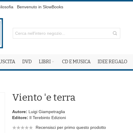
ilosofia
Benvenuto in SlowBooks
 USCITA
DVD
LIBRI
CD E MUSICA
IDEE REGALO
Viento 'e terra
Autore:
Luigi Giampetraglia
Editore:
Il Terebinto Edizioni
Recensisci per primo questo prodotto