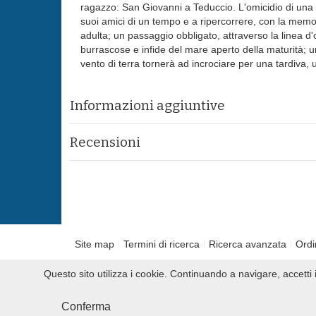
ragazzo: San Giovanni a Teduccio. L'omicidio di una d
suoi amici di un tempo e a ripercorrere, con la memo
adulta; un passaggio obbligato, attraverso la linea d
burrascose e infide del mare aperto della maturità; u
vento di terra tornerà ad incrociare per una tardiva, 
Informazioni aggiuntive
Recensioni
Site map
Termini di ricerca
Ricerca avanzata
Ordi
Questo sito utilizza i cookie. Continuando a navigare, accett
2010 Slowbooks.it P.IVA 00859260622
Conferma