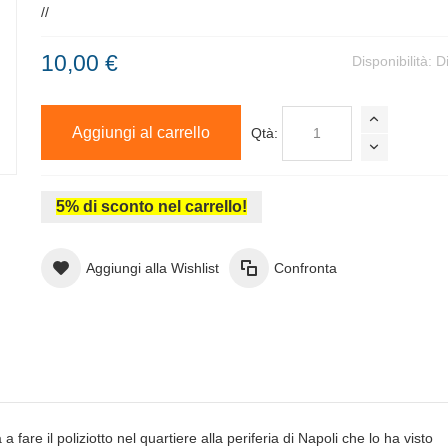
//
10,00 €
Disponibilità:
D
Aggiungi al carrello
Qtà:
5% di sconto nel carrello!
Aggiungi alla Wishlist
Confronta
are il poliziotto nel quartiere alla periferia di Napoli che lo ha visto