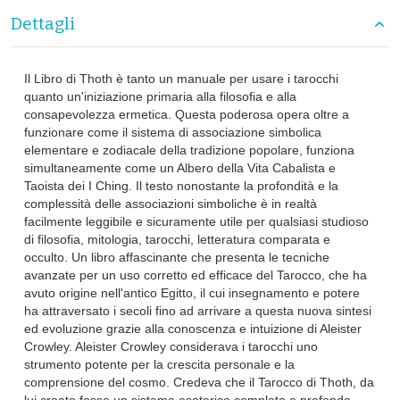
Dettagli
Il Libro di Thoth è tanto un manuale per usare i tarocchi
quanto un'iniziazione primaria alla filosofia e alla
consapevolezza ermetica. Questa poderosa opera oltre a
funzionare come il sistema di associazione simbolica
elementare e zodiacale della tradizione popolare, funziona
simultaneamente come un Albero della Vita Cabalista e
Taoista dei I Ching. Il testo nonostante la profondità e la
complessità delle associazioni simboliche è in realtà
facilmente leggibile e sicuramente utile per qualsiasi studioso
di filosofia, mitologia, tarocchi, letteratura comparata e
occulto. Un libro affascinante che presenta le tecniche
avanzate per un uso corretto ed efficace del Tarocco, che ha
avuto origine nell'antico Egitto, il cui insegnamento e potere
ha attraversato i secoli fino ad arrivare a questa nuova sintesi
ed evoluzione grazie alla conoscenza e intuizione di Aleister
Crowley. Aleister Crowley considerava i tarocchi uno
strumento potente per la crescita personale e la
comprensione del cosmo. Credeva che il Tarocco di Thoth, da
lui creato fosse un sistema esoterico completo e profondo,