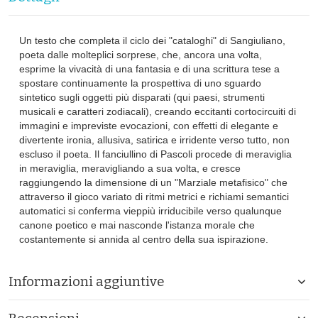
Un testo che completa il ciclo dei "cataloghi" di Sangiuliano,
poeta dalle molteplici sorprese, che, ancora una volta,
esprime la vivacità di una fantasia e di una scrittura tese a
spostare continuamente la prospettiva di uno sguardo
sintetico sugli oggetti più disparati (qui paesi, strumenti
musicali e caratteri zodiacali), creando eccitanti cortocircuiti di
immagini e impreviste evocazioni, con effetti di elegante e
divertente ironia, allusiva, satirica e irridente verso tutto, non
escluso il poeta. Il fanciullino di Pascoli procede di meraviglia
in meraviglia, meravigliando a sua volta, e cresce
raggiungendo la dimensione di un "Marziale metafisico" che
attraverso il gioco variato di ritmi metrici e richiami semantici
automatici si conferma vieppiù irriducibile verso qualunque
canone poetico e mai nasconde l'istanza morale che
costantemente si annida al centro della sua ispirazione.
Informazioni aggiuntive