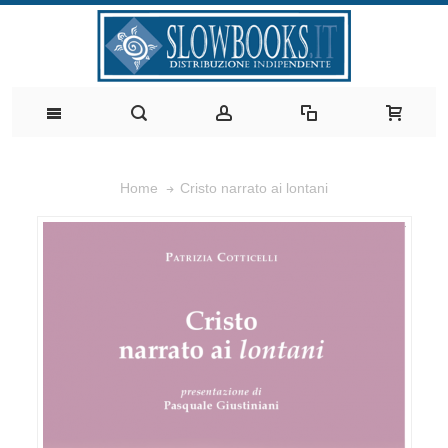
Cristo narrato ai lontani
Home