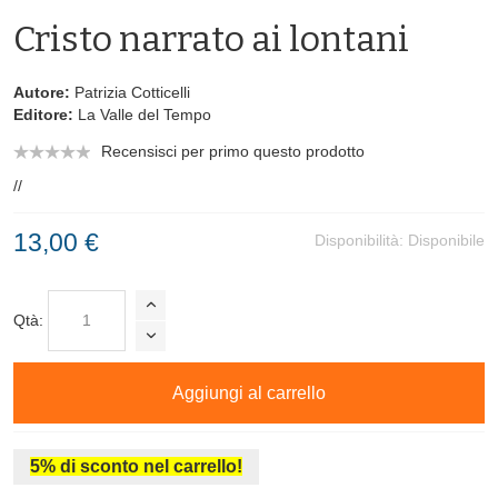
Cristo narrato ai lontani
Autore:
Patrizia Cotticelli
Editore:
La Valle del Tempo
Recensisci per primo questo prodotto
//
13,00 €
Disponibilità:
Disponibile
Qtà:
Aggiungi al carrello
5% di sconto nel carrello!