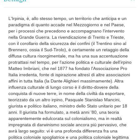
L'Irpinia, è, allo stesso tempo, un territorio che anticipa e un
paradigma di quanto accade nel Mezzogiorno e nel Paese,
per i processi che precedono e accompagnano l'intervento
nella Grande Guerra. La rivendicazione di Trento e Trieste,
con il corollario della sicurezza dei confini (il Trentino sino al
Brennero, ossia il Sud-Tirolo), è certamente un retaggio della
diffusa cultura risorgimentale, ma ha una sua accentuazione
protrattasi nel tempo, per l'azione politica e culturale dell'irpino
Matteo Imbriani, che nel 1877 ha fondato l'Associazione Pro
Italia irredenta, fonte di ispirazione altresì di altre associazioni
affini in tutta Italia (la Dante Alighieri massimamente). Altra
influenza culturale di lungo corso è il diritto-dovere della
conquista di nuove terre, in nome della civiltà da esportare,
teorizzato da un altro irpino, Pasquale Stanislao Mancini,
giurista e politico italiano, ministro dello Stato unitario per 18
anni. Il giurista ha formulato, a metà anni '80, una teoria
apparentemente edulcorata sul colonialismo, ma in realtà
impregnata di darwinismo sociale ancora più pervasivo, che
avrà largo seguito: vi è una profonda differenza fra una
politica coloniale spogliatrice e una politica coloniale legittima