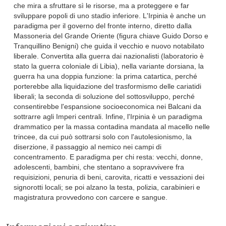
che mira a sfruttare sì le risorse, ma a proteggere e far
sviluppare popoli di uno stadio inferiore. L'Irpinia è anche un
paradigma per il governo del fronte interno, diretto dalla
Massoneria del Grande Oriente (figura chiave Guido Dorso e
Tranquillino Benigni) che guida il vecchio e nuovo notabilato
liberale. Convertita alla guerra dai nazionalisti (laboratorio è
stato la guerra coloniale di Libia), nella variante dorsiana, la
guerra ha una doppia funzione: la prima catartica, perché
porterebbe alla liquidazione del trasformismo delle cariatidi
liberali; la seconda di soluzione del sottosviluppo, perché
consentirebbe l'espansione socioeconomica nei Balcani da
sottrarre agli Imperi centrali. Infine, l'Irpinia è un paradigma
drammatico per la massa contadina mandata al macello nelle
trincee, da cui può sottrarsi solo con l'autolesionismo, la
diserzione, il passaggio al nemico nei campi di
concentramento. E paradigma per chi resta: vecchi, donne,
adolescenti, bambini, che stentano a sopravvivere fra
requisizioni, penuria di beni, carovita, ricatti e vessazioni dei
signorotti locali; se poi alzano la testa, polizia, carabinieri e
magistratura provvedono con carcere e sangue.