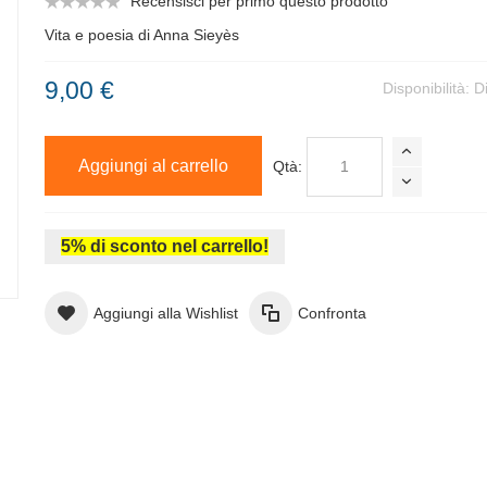
Recensisci per primo questo prodotto
Vita e poesia di Anna Sieyès
9,00 €
Disponibilità:
D
Aggiungi al carrello
Qtà:
5% di sconto nel carrello!
Aggiungi alla Wishlist
Confronta