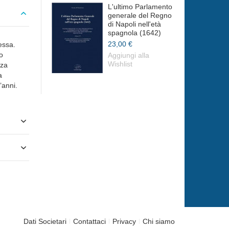
L'ultimo Parlamento
generale del Regno
di Napoli nell'età
spagnola (1642)
23,00 €
essa.
o
Aggiungi alla
Wishlist
nza
a
’anni.
Dati Societari
Contattaci
Privacy
Chi siamo